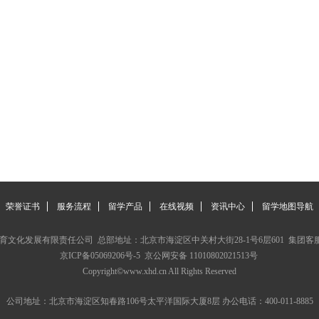
荣誉证书
服务流程
留学产品
在线视频
资讯中心
留学地图导航
文化发展有限责任公司 总部地址：北京市海淀区中关村大街28-1号6层601 集团客服电话：4
京ICP备05069206号-5
京公网安备 11010802021513号
Copyright©www.xhd.cn All Rights Reserved
公司地址：北京市海淀区知春路106号太平洋国际大厦8层 办公电话：400-011-8885