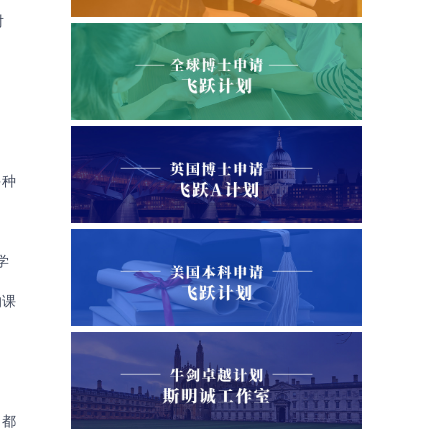
对
多种
学
的课
力都