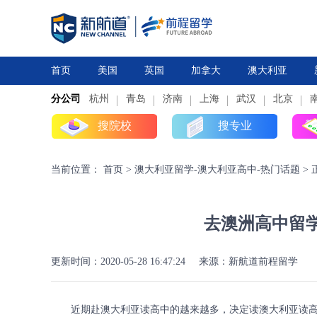
首页
美国
英国
加拿大
澳大利亚
分公司
杭州
研究生
青岛
研究生
本科
济南
上海
高中
本科
武汉
高中
北京
搜院校
搜专业
当前位置：
首页
>
澳大利亚留学-澳大利亚高中-热门话题
>
去澳洲高中留
更新时间：2020-05-28 16:47:24
来源：新航道前程留学
近期赴澳大利亚读高中的越来越多，决定读澳大利亚读高