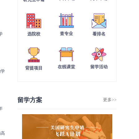
查专业
学
选院校
看排名
在线课堂
留学活动
背提项目
的学
留学方案
更多>>
年
的高