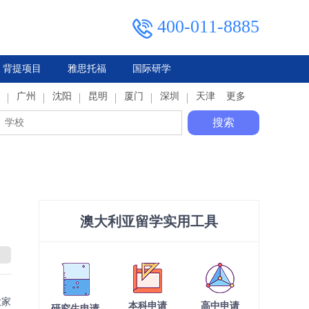
400-011-8885
背提项目
雅思托福
国际研学
典
广州
马来西亚
俄罗斯
沈阳
泰国
昆明
厦门
深圳
天津
更多
搜索
澳大利亚留学实用工具
大家
本科申请
高中申请
研究生申请