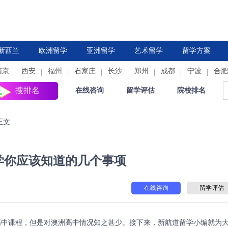
新西兰
欧洲留学
亚洲留学
艺术留学
留学方案
南京
西安
德国
福州
法国
石家庄
中国香港
荷兰
长沙
新加坡
郑州
西班牙
成都
日本
意大利
宁波
韩国
合肥
瑞
搜排名
在线咨询
留学评估
院校排名
正文
学你应该知道的几个事项
在线咨询
留学评估
中课程，但是对澳洲高中情况知之甚少。接下来，新航道留学小编就为