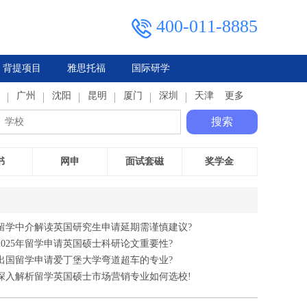
400-011-8885
背提项目
雅思托福
国际研学
典
广州
马来西亚
俄罗斯
沈阳
泰国
昆明
厦门
深圳
天津
更多
搜索
书
网申
面试套磁
奖学金
留学中介解读英国研究生申请延期需谨慎建议?
2025年留学申请英国硕士科研论文重要性?
出国留学申请爱丁堡大学弯道超车的专业?
深入解析留学英国硕士市场营销专业如何选校!