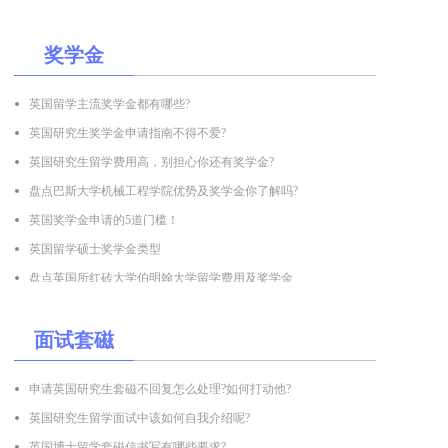
奖学金
英国留学主流奖学金都有哪些?
英国研究生奖学金申请指南不得不爱?
英国研究生留学费用高，别担心你还有奖学金?
盘点巴斯大学机械工程学院优势及奖学金你了解吗?
英国奖学金申请的5道门槛！
英国留学硕士奖学金类型
盘点英国所红砖大学伯明翰大学留学费用及奖学金
面试套磁
申请英国研究生套磁不回复怎么处理?如何打动他?
英国研究生留学面试中该如何自我介绍呢?
英国博士留学套磁信书写有哪些要求?