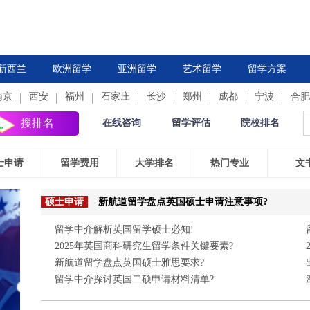
新西兰
欧洲留学
亚洲留学
艺术留学
留学方案
南京
西安
德国
福州
法国
石家庄
中国香港
荷兰
长沙
新加坡
郑州
西班牙
成都
日本
意大利
宁波
韩国
合肥
瑞
搜排名
在线咨询
留学评估
院校排名
士申请
留学费用
大学排名
热门专业
文
硕士申请
新航道留学盘点英国硕士申请注意事项?
留学中介解析英国留学硕士必知!
2025年英国商科研究生留学条件关键要素?
新航道留学盘点英国硕士雅思要求?
留学中介探讨英国二硕申请材料清单?