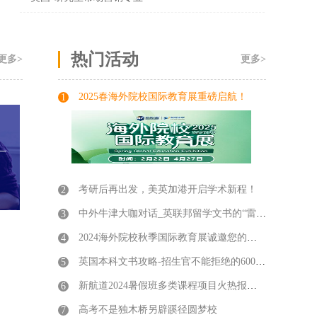
热门活动
更多>
更多>
2025春海外院校国际教育展重磅启航！
1
考研后再出发，美英加港开启学术新程！
2
中外牛津大咖对话_英联邦留学文书的“雷区”规避
3
2024海外院校秋季国际教育展诚邀您的参与！
4
英国本科文书攻略-招生官不能拒绝的600字?
5
新航道2024暑假班多类课程项目火热报名中!等你来约！
6
高考不是独木桥另辟蹊径圆梦校
7