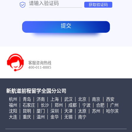
获取验证码
提交
客服咨询热线
400-011-8885
新航道前程留学全国分公司
杭州
青岛
济南
上海
武汉
北京
南京
西安
福州
石家庄
长沙
郑州
成都
宁波
合肥
广州
沈阳
昆明
厦门
深圳
天津
太原
苏州
哈尔滨
大连
重庆
温州
金华
无锡
南宁