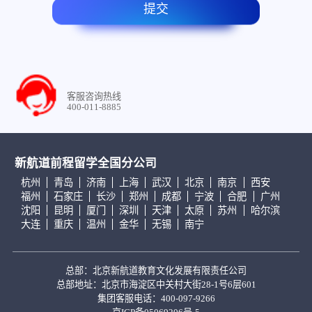
提交
客服咨询热线
400-011-8885
新航道前程留学全国分公司
杭州
青岛
济南
上海
武汉
北京
南京
西安
福州
石家庄
长沙
郑州
成都
宁波
合肥
广州
沈阳
昆明
厦门
深圳
天津
太原
苏州
哈尔滨
大连
重庆
温州
金华
无锡
南宁
总部：北京新航道教育文化发展有限责任公司
总部地址：北京市海淀区中关村大街28-1号6层601
集团客服电话：400-097-9266