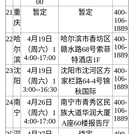
00
21
重
暂定
暂定
400-
106-
庆
1889
22
哈
4月19日
哈尔滨市香坊区
400-
106-
尔
（周六）1
赣水路68号索菲
1889
4:00-17:00
滨
特酒店1F
23
沈
4月19日
沈阳市沈河区方
400-
106-
阳
（周六）1
家栏路64-4号锦
1889
3:00--16:30
秋国际
24
南
4月26日
南宁市青秀区民
400-
106-
宁
（周六）1
族大道华润大厦
1889
4:00-17:00
A座60楼报告厅
25
深
4月27日
待定
400-