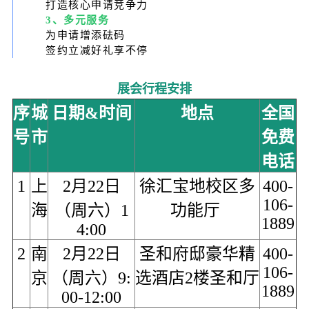
打造核心申请竞争力
3、多元服务
为申请增添砝码
签约立减好礼享不停
展会行程安排
序
城
日期&时间
地点
全国
号
市
免费
电话
1
上
2月22日
徐汇宝地校区多
400-
106-
海
（周六）1
功能厅
1889
4:00
2
南
2月22日
圣和府邸豪华精
400-
106-
京
（周六）9:
选酒店2楼圣和厅
1889
00-12:00