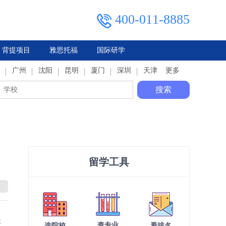
400-011-8885
背提项目
雅思托福
国际研学
典
广州
马来西亚
俄罗斯
沈阳
泰国
昆明
厦门
深圳
天津
更多
搜索
留学工具
长
查专业
选院校
看排名