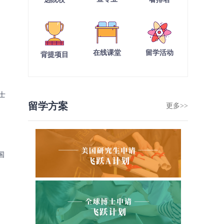
在线课堂
留学活动
背提项目
士
留学方案
更多>>
国