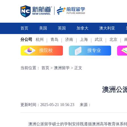
首页
美国
英国
加拿大
澳大利亚
分公司
杭州
研究生
青岛
研究生
本科
济南
上海
高中
本科
武汉
高中
北京
搜院校
搜专业
当前位置：
首页
>
澳洲留学
>
正文
澳洲公
更新时间：2025-05-21 10:56:23
来源：
澳洲公派留学硕士的学制安排既遵循澳洲高等教育体系特