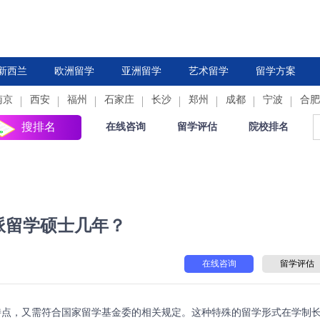
新西兰
欧洲留学
亚洲留学
艺术留学
留学方案
南京
西安
德国
福州
法国
石家庄
中国香港
荷兰
长沙
新加坡
郑州
西班牙
成都
日本
意大利
宁波
韩国
合肥
瑞
搜排名
在线咨询
留学评估
院校排名
派留学硕士几年？
在线咨询
留学评估
点，又需符合国家留学基金委的相关规定。这种特殊的留学形式在学制