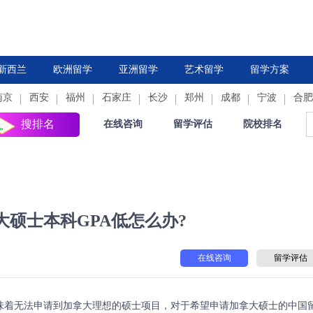
新西兰
欧洲留学
亚洲留学
艺术留学
留学方案
南京
西安
德国
福州
法国
石家庄
中国香港
荷兰
长沙
新加坡
郑州
西班牙
成都
日本
意大利
宁波
韩国
合肥
瑞
搜排名
在线咨询
留学评估
院校排名
硕士本科GPA低怎么办?
在线咨询
留学评估
味着无法申请到加拿大理想的硕士项目，对于希望申请加拿大硕士的中国