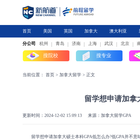
首页
美国
英国
加拿大
澳大利亚
分公司
杭州
研究生
青岛
研究生
本科
济南
上海
高中
本科
武汉
高中
北京
搜院校
搜专业
当前位置：
首页
>
加拿大留学
>
正文
留学想申请加拿大
更新时间：2024-12-02 15:09:13
来源：加拿大留学GPA
留学想申请加拿大硕士本科GPA低怎么办?低GPA并不意