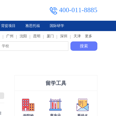
400-011-8885
背提项目
雅思托福
国际研学
典
广州
马来西亚
俄罗斯
沈阳
泰国
昆明
厦门
深圳
天津
更多
搜索
留学工具
留
查专业
选院校
看排名