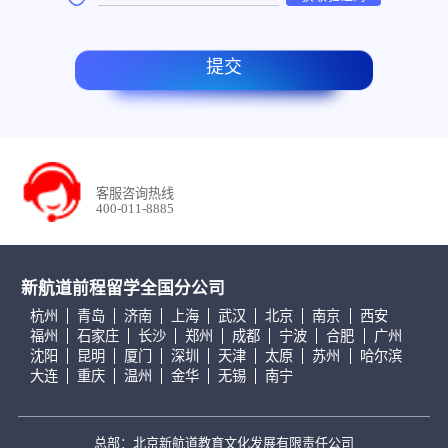
提交
客服咨询热线
400-011-8885
新航道前程留学全国分公司
杭州
青岛
济南
上海
武汉
北京
南京
西安
福州
石家庄
长沙
郑州
成都
宁波
合肥
广州
沈阳
昆明
厦门
深圳
天津
太原
苏州
哈尔滨
大连
重庆
温州
金华
无锡
南宁
总部：北京新航道教育文化发展有限责任公司