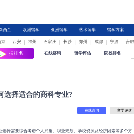
新西兰
欧洲留学
亚洲留学
艺术留学
留学方案
南京
西安
德国
福州
法国
石家庄
中国香港
荷兰
长沙
新加坡
郑州
西班牙
成都
日本
意大利
宁波
韩国
合肥
瑞
搜排名
在线咨询
留学评估
院校排名
何选择适合的商科专业?
在线咨询
留学评估
选择需要综合考虑个人兴趣、职业规划、学校资源及经济因素等多个方