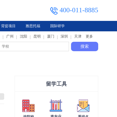
400-011-8885
背提项目
雅思托福
国际研学
典
广州
马来西亚
俄罗斯
沈阳
泰国
昆明
厦门
深圳
天津
更多
搜索
留学工具
查专业
选院校
看排名