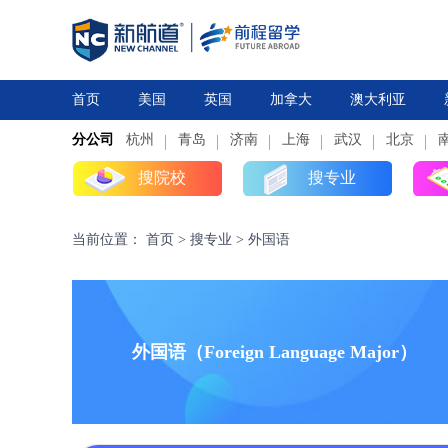
首页
美国
英国
加拿大
澳大利亚
分公司
杭州
研究生
青岛
研究生
本科
济南
上海
高中
本科
武汉
高中
北京
搜院校
搜专业
当前位置：
首页
>
搜专业
>
外国语
外国语（Foreign Language Major）