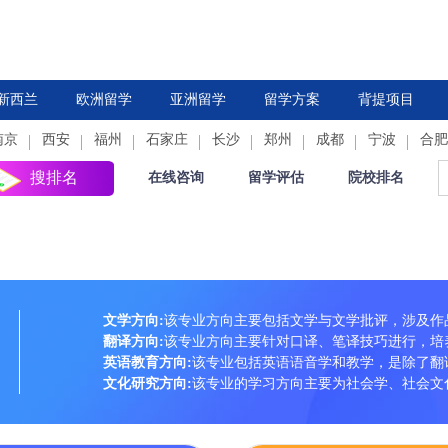
新西兰
欧洲留学
亚洲留学
留学方案
背提项目
南京
西安
德国
福州
法国
石家庄
中国香港
荷兰
长沙
新加坡
郑州
西班牙
成都
日本
意大利
宁波
韩国
合肥
瑞
搜排名
在线咨询
留学评估
院校排名
文学方向:
该专业方向主要包括文学与文学批评，涉及作
翻译方向:
该专业方向主要针对口译、笔译技巧进行，培
英语教育方向:
该专业包括英语语音学和教学，是除了翻
文化研究方向:
该专业的学习方向主要为社会学、社会文