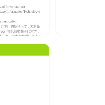
 Interpretation)
age Information Technology)
munication
养专门的翻译人才，尤其是
开设计算机辅助翻译的大学，
系下设，因为当时的社会形态
港首屈一指;浸会大学的翻译分
程融汇其中，也可谓其特色之
践偏弱。
 as a second language)
Language
英语专业中实用性最强的一
，香港大学的相关专业就下设