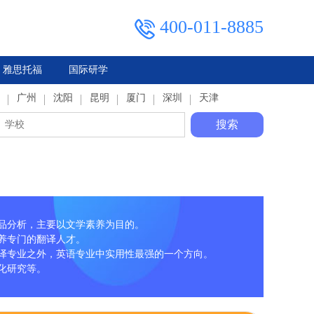
400-011-8885
雅思托福
国际研学
典
广州
马来西亚
俄罗斯
沈阳
泰国
昆明
厦门
深圳
天津
搜索
品分析，主要以文学素养为目的。
养专门的翻译人才。
译专业之外，英语专业中实用性最强的一个方向。
化研究等。