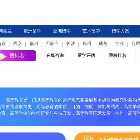
新西兰
欧洲留学
亚洲留学
艺术留学
留学方案
南京
西安
德国
福州
法国
石家庄
中国香港
荷兰
长沙
新加坡
郑州
西班牙
成都
日本
意大利
宁波
韩国
合肥
瑞
搜排名
在线咨询
留学评估
院校排名
高等教育是一门以高等教育的运行形态和发展基本规律为研究对象的
高等教育发展简史，高等教育的本质、目的、制度、体制与结构，高等学
教育，高等学校的科学研究与科技开发，高等教育国际发展与合作，高等