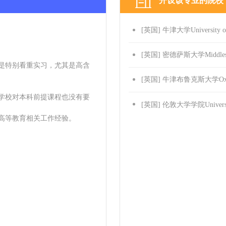
开设该专业的院校
[英国] 牛津大学University of
[英国] 密德萨斯大学Middlesex 
是特别看重实习，尤其是高含
[英国] 牛津布鲁克斯大学Oxford 
学校对本科前提课程也没有要
[英国] 伦敦大学学院University
高等教育相关工作经验。