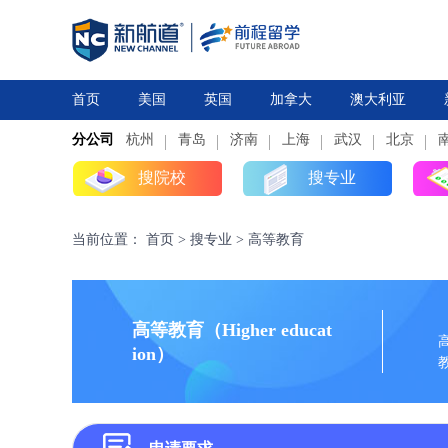
首页
美国
英国
加拿大
澳大利亚
分公司
杭州
研究生
青岛
研究生
本科
济南
上海
高中
本科
武汉
高中
北京
搜院校
搜专业
当前位置：
首页
>
搜专业
>
高等教育
高等教育（Higher educat
ion）