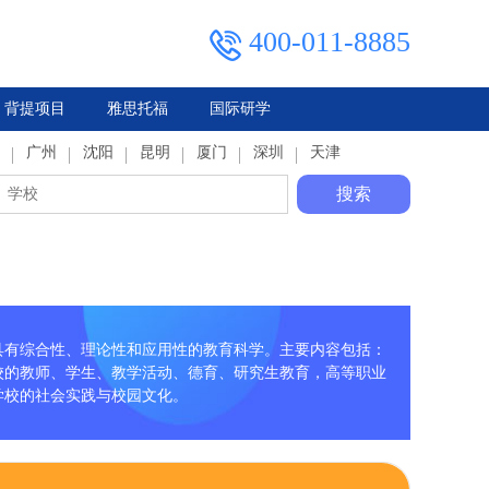
400-011-8885
背提项目
雅思托福
国际研学
典
广州
马来西亚
俄罗斯
沈阳
泰国
昆明
厦门
深圳
天津
搜索
具有综合性、理论性和应用性的教育科学。主要内容包括：
校的教师、学生、教学活动、德育、研究生教育，高等职业
学校的社会实践与校园文化。