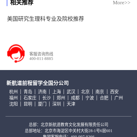
相关推荐
More>>
美国研究生理科专业及院校推荐
客服咨询热线
400-011-8885
新航道前程留学全国分公司
杭州
青岛
济南
上海
武汉
北京
南京
西安
福州
石家庄
长沙
郑州
成都
宁波
合肥
广州
沈阳
昆明
厦门
深圳
天津
总部：北京新航道教育文化发展有限责任公司
总部地址：北京市海淀区中关村大街28-1号6层601
集团客服电话：400-097-9266