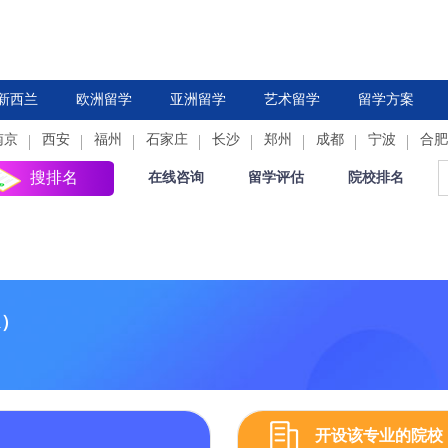
新西兰
欧洲留学
亚洲留学
艺术留学
留学方案
南京
西安
德国
福州
法国
石家庄
中国香港
荷兰
长沙
新加坡
郑州
西班牙
成都
日本
意大利
宁波
韩国
合肥
瑞
搜排名
在线咨询
留学评估
院校排名
n）
开设该专业的院校