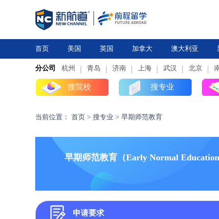
首页
美国
英国
加拿大
澳大利亚
分公司
杭州
研究生
青岛
研究生
本科
济南
上海
高中
本科
武汉
高中
北京
搜院校
搜专业
当前位置：
首页
>
搜专业
>
早期师范教育
早期师范教育（Early Normal Educatio
申请要求