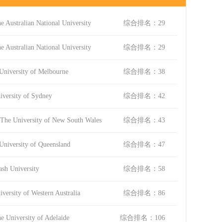
alian National University
综合排名：29
alian National University
综合排名：29
rsity of Melbourne
综合排名：38
sity of Sydney
综合排名：42
versity of New South Wales
综合排名：43
rsity of Queensland
综合排名：47
University
综合排名：58
ty of Western Australia
综合排名：86
ersity of Adelaide
综合排名：106