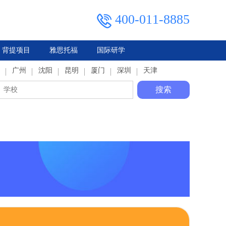
400-011-8885
背提项目
雅思托福
国际研学
典
广州
马来西亚
俄罗斯
沈阳
泰国
昆明
厦门
深圳
天津
搜索