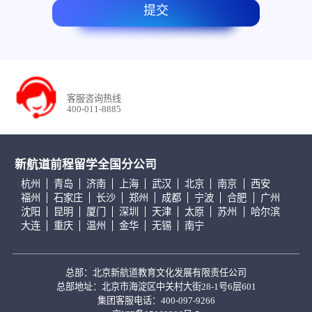
提交
客服咨询热线
400-011-8885
新航道前程留学全国分公司
杭州
青岛
济南
上海
武汉
北京
南京
西安
福州
石家庄
长沙
郑州
成都
宁波
合肥
广州
沈阳
昆明
厦门
深圳
天津
太原
苏州
哈尔滨
大连
重庆
温州
金华
无锡
南宁
总部：北京新航道教育文化发展有限责任公司
总部地址：北京市海淀区中关村大街28-1号6层601
集团客服电话：400-097-9266