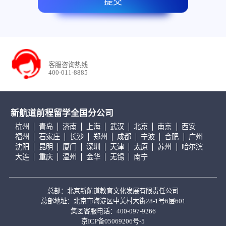
提交
客服咨询热线
400-011-8885
新航道前程留学全国分公司
杭州
青岛
济南
上海
武汉
北京
南京
西安
福州
石家庄
长沙
郑州
成都
宁波
合肥
广州
沈阳
昆明
厦门
深圳
天津
太原
苏州
哈尔滨
大连
重庆
温州
金华
无锡
南宁
总部：北京新航道教育文化发展有限责任公司
总部地址：北京市海淀区中关村大街28-1号6层601
集团客服电话：400-097-9266
京ICP备05069206号-5