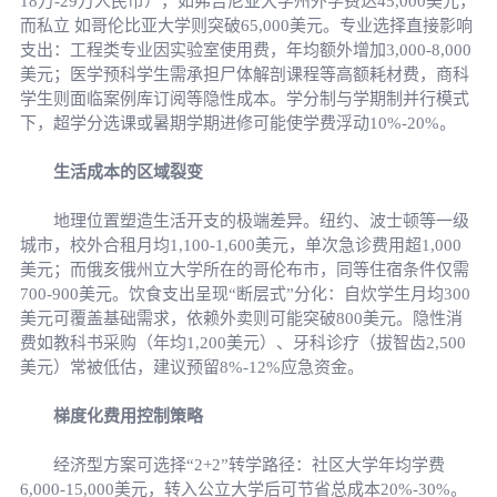
18万-29万人民币），如弗吉尼亚大学州外学费达45,000美元，
而私立 如哥伦比亚大学则突破65,000美元。专业选择直接影响
支出：工程类专业因实验室使用费，年均额外增加3,000-8,000
美元；医学预科学生需承担尸体解剖课程等高额耗材费，商科
学生则面临案例库订阅等隐性成本。学分制与学期制并行模式
下，超学分选课或暑期学期进修可能使学费浮动10%-20%。
生活成本的区域裂变
地理位置塑造生活开支的极端差异。纽约、波士顿等一级
城市，校外合租月均1,100-1,600美元，单次急诊费用超1,000
美元；而俄亥俄州立大学所在的哥伦布市，同等住宿条件仅需
700-900美元。饮食支出呈现“断层式”分化：自炊学生月均300
美元可覆盖基础需求，依赖外卖则可能突破800美元。隐性消
费如教科书采购（年均1,200美元）、牙科诊疗（拔智齿2,500
美元）常被低估，建议预留8%-12%应急资金。
梯度化费用控制策略
经济型方案可选择“2+2”转学路径：社区大学年均学费
6,000-15,000美元，转入公立大学后可节省总成本20%-30%。