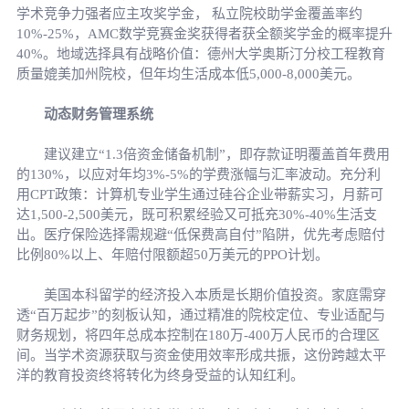
学术竞争力强者应主攻奖学金， 私立院校助学金覆盖率约
10%-25%，AMC数学竞赛金奖获得者获全额奖学金的概率提升
40%。地域选择具有战略价值：德州大学奥斯汀分校工程教育
质量媲美加州院校，但年均生活成本低5,000-8,000美元。
动态财务管理系统
建议建立“1.3倍资金储备机制”，即存款证明覆盖首年费用
的130%，以应对年均3%-5%的学费涨幅与汇率波动。充分利
用CPT政策：计算机专业学生通过硅谷企业带薪实习，月薪可
达1,500-2,500美元，既可积累经验又可抵充30%-40%生活支
出。医疗保险选择需规避“低保费高自付”陷阱，优先考虑赔付
比例80%以上、年赔付限额超50万美元的PPO计划。
美国本科留学的经济投入本质是长期价值投资。家庭需穿
透“百万起步”的刻板认知，通过精准的院校定位、专业适配与
财务规划，将四年总成本控制在180万-400万人民币的合理区
间。当学术资源获取与资金使用效率形成共振，这份跨越太平
洋的教育投资终将转化为终身受益的认知红利。