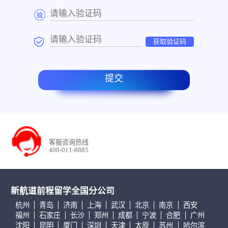
获取验证码
提交
客服咨询热线
400-011-8885
新航道前程留学全国分公司
杭州
青岛
济南
上海
武汉
北京
南京
西安
福州
石家庄
长沙
郑州
成都
宁波
合肥
广州
沈阳
昆明
厦门
深圳
天津
太原
苏州
哈尔滨