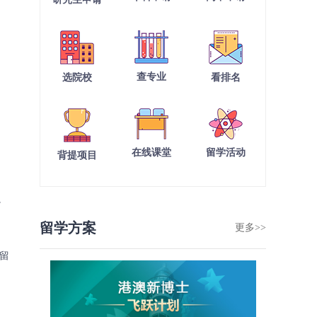
查专业
选院校
看排名
在线课堂
留学活动
背提项目
。
留学方案
更多>>
留