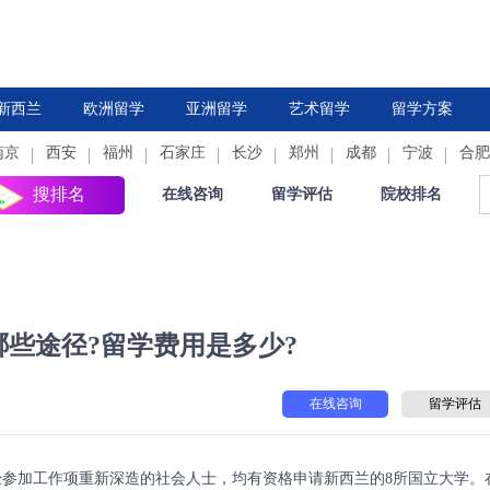
新西兰
欧洲留学
亚洲留学
艺术留学
留学方案
南京
西安
德国
福州
法国
石家庄
中国香港
荷兰
长沙
新加坡
郑州
西班牙
成都
日本
意大利
宁波
韩国
合肥
瑞
搜排名
在线咨询
留学评估
院校排名
些途径?留学费用是多少?
在线咨询
留学评估
加工作项重新深造的社会人士，均有资格申请新西兰的8所国立大学。