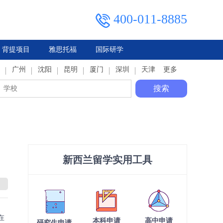
400-011-8885
背提项目
雅思托福
国际研学
典
广州
马来西亚
俄罗斯
沈阳
泰国
昆明
厦门
深圳
天津
更多
搜索
新西兰留学实用工具
在
本科申请
高中申请
研究生申请