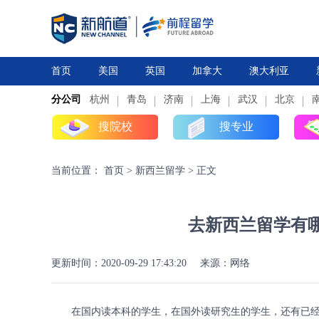
首页
美国
英国
加拿大
澳大利亚
分公司
杭州
研究生
青岛
研究生
本科
济南
上海
高中
本科
武汉
高中
北京
搜院校
搜专业
当前位置：
首页
>
新西兰留学
>
正文
去新西兰留学有哪
更新时间：2020-09-29 17:43:20
来源：网络
在国内读本科的学生，在国外读研究生的学生，还有已经参