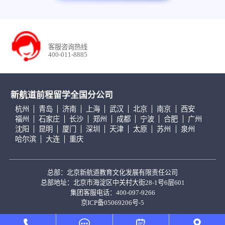
客服咨询热线
400-011-8885
新航道前程留学全国分公司
杭州
青岛
济南
上海
武汉
北京
南京
西安
福州
石家庄
长沙
郑州
成都
宁波
合肥
广州
沈阳
昆明
厦门
深圳
天津
太原
苏州
泉州
哈尔滨
大连
重庆
总部：北京新航道教育文化发展有限责任公司
总部地址：北京市海淀区中关村大街28-1号6层601
集团客服电话：400-097-9266
京ICP备05069206号-5