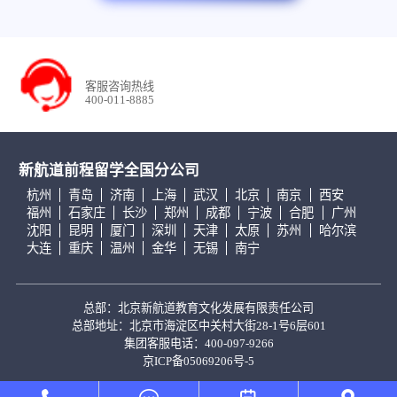
客服咨询热线
400-011-8885
新航道前程留学全国分公司
杭州
青岛
济南
上海
武汉
北京
南京
西安
福州
石家庄
长沙
郑州
成都
宁波
合肥
广州
沈阳
昆明
厦门
深圳
天津
太原
苏州
哈尔滨
大连
重庆
温州
金华
无锡
南宁
总部：北京新航道教育文化发展有限责任公司
总部地址：北京市海淀区中关村大街28-1号6层601
集团客服电话：400-097-9266
京ICP备05069206号-5