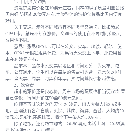
1、日用&交通费
洗发护发类价格在10澳元左右，同样的牌子质量明显会比
国内好;防晒霜20澳元左右;土澳整体的洗护化妆品比国内便宜
好用。
关于交通，澳洲不同城市有不同类型交通卡，比如悉尼
OPAL卡，总是不断在涨价，交通卡的使用在不同时间和区间
费用也不同。
悉尼：悉尼OPAL卡可以在公交、火车、轮渡、轻轨上使
用，OPAL卡根据距离计费，如果每天公交上下学，那费用基
本在30澳元左右。
墨尔本：墨尔本公交票以地区和时间划分，为火车、电
车、公交通用，学生可以在每站的售票机购票，通常为2小时
票、全天票、周票、月票和年票。买时间越长价格越优惠。
2、饮食费
超市的菜价还是良心价，周末市场的蔬菜也相当便宜!如果
自己做饭，每周开销在50至80澳元之间。
吃顿赛百味这档次的要10-20澳元，出去大餐人均20起步
吧。土澳还有各种自助，火锅、烤肉、海鲜、西餐，人均约50
澳元;如果钱包还想跳舞，喝个下午茶人均50左右。
除了吃饭，还有超市购物：20-80澳元;电话上网：20-55澳
元;娱乐活动：50-100澳元。