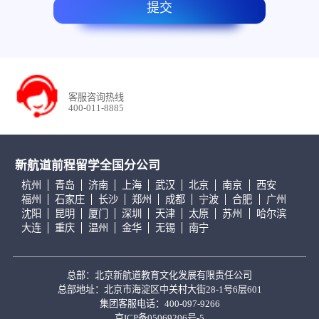
提交
客服咨询热线
400-011-8885
新航道前程留学全国分公司
杭州
青岛
济南
上海
武汉
北京
南京
西安
福州
石家庄
长沙
郑州
成都
宁波
合肥
广州
沈阳
昆明
厦门
深圳
天津
太原
苏州
哈尔滨
大连
重庆
温州
金华
无锡
南宁
总部：北京新航道教育文化发展有限责任公司
总部地址：北京市海淀区中关村大街28-1号6层601
集团客服电话：400-097-9266
京ICP备05069206号-5