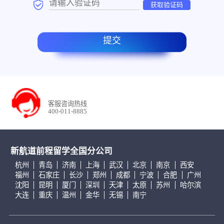
获取验证码
提交
客服咨询热线
400-011-8885
新航道前程留学全国分公司
杭州
青岛
济南
上海
武汉
北京
南京
西安
福州
石家庄
长沙
郑州
成都
宁波
合肥
广州
沈阳
昆明
厦门
深圳
天津
太原
苏州
哈尔滨
大连
重庆
温州
金华
无锡
南宁