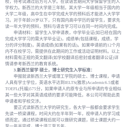
校，待考试通过后方可入学。在读语言期间大学保留学生的入
学权力。新西兰的大学是三年制，其大学一年级相当于国内的
大学二年级，高中生在中学完成大学的预科后才能进入大学学
习。对于年龄20岁以下，只有国内高中学历的留学生，要求先
读一年大学的预科，预科与语言学习可以在同一时间内完成。
申请材料：留学生入学申请表，中学毕业证(如已经在国内
完成大学学习的需大学毕业证)，成绩单(包括课程，成绩，学
分的评分制度)，英语成绩(如果有的话)。如果申请前的12个月
内不在校学习，需提供在此期间的工作或活动证明材料。以上
材料需有正规的英文翻译(如学校翻译后密封或者翻译公证)详
情请参考新西兰的教育系统。
3.新西兰留学 硕士，博士研究生入学标准：
申报就读新西兰大学或理工学院的硕士、博士课程，申请
人具有学士学位，英语水平达到IELTS(雅思)Academic6.5或者
TOEFL(托福)575分，如果申请人的原专业与所申请的专业相似
其一些大学对其英语成绩的要求可能降低，本公司可帮助此类
申请者和学校交涉。
要正式读新西兰大学的研究生，各大学一般都会要求学生
先读一桥梁课程，时间大约在半年到一年，视申请人的学习成
绩而定。通过桥梁课程后就可以做研究课题，硕士课题大约一
至一年半完成，博士须三至五年。