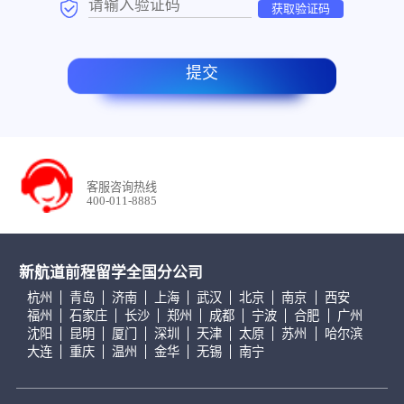
获取验证码
提交
客服咨询热线
400-011-8885
新航道前程留学全国分公司
杭州
青岛
济南
上海
武汉
北京
南京
西安
福州
石家庄
长沙
郑州
成都
宁波
合肥
广州
沈阳
昆明
厦门
深圳
天津
太原
苏州
哈尔滨
大连
重庆
温州
金华
无锡
南宁