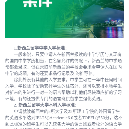
1.新西兰留学中学入学标准：
一般来说，只要申请人在新西兰报读的中学学历与其现有
的国内中学学历相当，在名额允许的情况下，新西兰的中学通
常都会录取。但在录取前新西兰的学校会要求看申请人在国内
中学的成绩，有的还要求品行记录及 的推荐信。
除此外没有其他的入学要求，中学生可在一年中任何时间
入学。学校除了帮助安排学生的住宿外，还可以安排本地学生
对新来的生进行一对一的语言帮助以利他们尽快适应新的学习
环境，有的还提供专门的语言班供留学生强化英语。
2. 新西兰留学大学本科入学标准：
申请就读新西兰的8所大学及25所理工学院的外国留学生
的英语水平达到IELTS()Academic6.0或者TOEFL()550分，达不
到此标准的留学生可以先读各大学的语言班或者校外的语言学