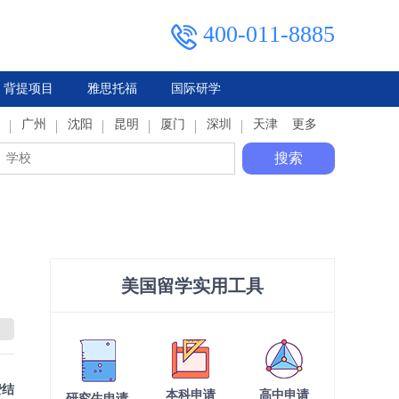
400-011-8885
背提项目
雅思托福
国际研学
典
广州
马来西亚
俄罗斯
沈阳
泰国
昆明
厦门
深圳
天津
更多
搜索
美国留学实用工具
费结
本科申请
高中申请
研究生申请