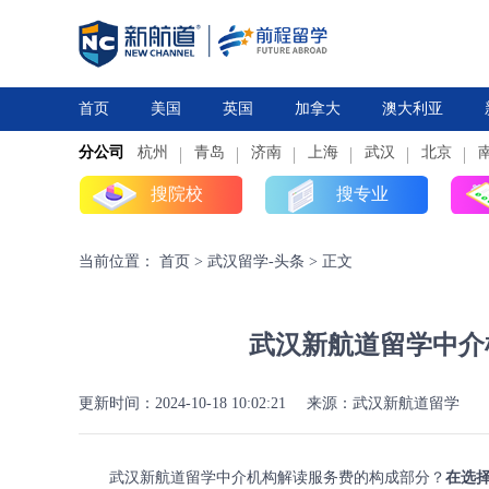
首页
美国
英国
加拿大
澳大利亚
分公司
杭州
研究生
青岛
研究生
本科
济南
上海
高中
本科
武汉
高中
北京
搜院校
搜专业
当前位置：
首页
>
武汉留学-头条
>
正文
武汉新航道留学中介
更新时间：2024-10-18 10:02:21
来源：武汉新航道留学
武汉新航道留学中介机构解读服务费的构成部分？
在选