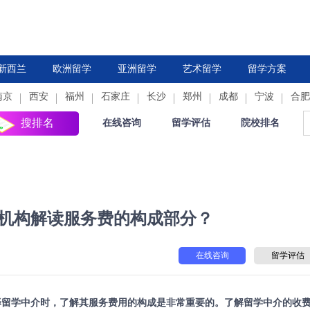
新西兰
欧洲留学
亚洲留学
艺术留学
留学方案
南京
西安
德国
福州
法国
石家庄
中国香港
荷兰
长沙
新加坡
郑州
西班牙
成都
日本
意大利
宁波
韩国
合肥
瑞
搜排名
在线咨询
留学评估
院校排名
机构解读服务费的构成部分？
在线咨询
留学评估
择留学中介时，了解其服务费用的构成是非常重要的。了解留学中介的收