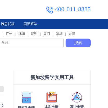
400-011-8885
雅思托福
国际研学
典
广州
马来西亚
俄罗斯
沈阳
泰国
昆明
厦门
深圳
天津
搜索
新加坡留学实用工具
攻读
本科申请
高中申请
研究生申请