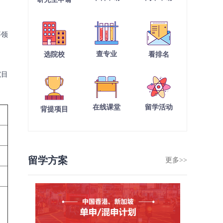
等领
查专业
选院校
看排名
究目
在线课堂
留学活动
背提项目
留学方案
更多>>