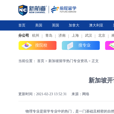
首页
美国
英国
加拿大
澳大利亚
分公司
杭州
研究生
青岛
研究生
本科
济南
上海
高中
本科
武汉
高中
北京
搜院校
搜专业
当前位置：
首页
>
新加坡留学热门专业资讯
>
正文
新加坡开
更新时间：2021-02-23 13:52:31
来源：网络
物理专业是留学专业中的热门，是一门基础且精密的自然