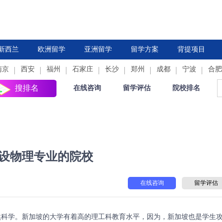
新西兰
欧洲留学
亚洲留学
留学方案
背提项目
南京
西安
德国
福州
法国
石家庄
中国香港
荷兰
长沙
新加坡
郑州
西班牙
成都
日本
意大利
宁波
韩国
合肥
瑞
搜排名
在线咨询
留学评估
院校排名
设物理专业的院校
在线咨询
留学评估
科学。新加坡的大学有着高的理工科教育水平，因为，新加坡也是学生