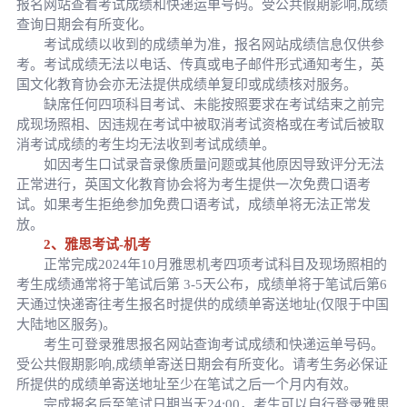
报名网站查看考试成绩和快递运单号码。受公共假期影响,成绩
查询日期会有所变化。
考试成绩以收到的成绩单为准，报名网站成绩信息仅供参
考。考试成绩无法以电话、传真或电子邮件形式通知考生，英
国文化教育协会亦无法提供成绩单复印或成绩核对服务。
缺席任何四项科目考试、未能按照要求在考试结束之前完
成现场照相、因违规在考试中被取消考试资格或在考试后被取
消考试成绩的考生均无法收到考试成绩单。
如因考生口试录音录像质量问题或其他原因导致评分无法
正常进行，英国文化教育协会将为考生提供一次免费口语考
试。如果考生拒绝参加免费口语考试，成绩单将无法正常发
放。
2、雅思考试-机考
正常完成2024年10月雅思机考四项考试科目及现场照相的
考生成绩通常将于笔试后第 3-5天公布，成绩单将于笔试后第6
天通过快递寄往考生报名时提供的成绩单寄送地址(仅限于中国
大陆地区服务)。
考生可登录雅思报名网站查询考试成绩和快递运单号码。
受公共假期影响,成绩单寄送日期会有所变化。请考生务必保证
所提供的成绩单寄送地址至少在笔试之后一个月内有效。
完成报名后至笔试日期当天24:00，考生可以自行登录雅思