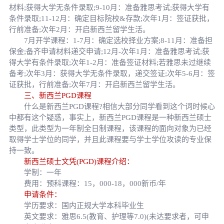
材料;获得大学无条件录取;9-10月：准备雅思考试;获得大学有
条件录取;11-12月：确定目标院校&存款;次年1月：签证获批，
行前准备;次年2月：开启新西兰留学生活。
7月开学课程：1-7月：确定选校择业方案;8-11月：准备担
保金;备齐申请材料递交申请;12月-次年1月：准备雅思考试;获
得大学有条件录取;次年1-2月：准备签证材料;若雅思未过继续
备考;次年3月：获得大学无条件录取，递交签证;次年5-6月：签
证获批，行前准备;次年7月：开启新西兰留学生活。
三、新西兰PGD课程
什么是新西兰PGD课程?相信大部分同学看到这个词时候心
中都有这个疑惑，事实上，新西兰PGD课程是一种新西兰硕士
类型，此类型为一年制全日制课程，该课程的面向对象为已经
取得学士学位的同学，并且此课程要与学士学位攻读的专业保
持一致。
新西兰硕士文凭(PGD)课程介绍：
学制：一年
费用：预科课程：15，000-18，000新币/年
申请条件：
学历要求：国内正规大学本科毕业生
英文要求：雅思6.5(教育、护理等7.0)(未达要求者，可申