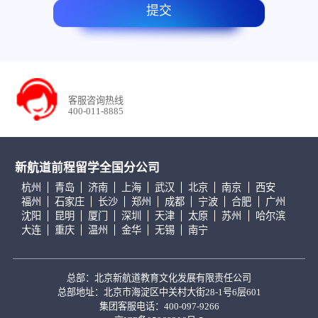
提交
客服咨询热线
400-011-8885
新航道前程留学全国分公司
杭州
青岛
济南
上海
武汉
北京
南京
西安
福州
石家庄
长沙
郑州
成都
宁波
合肥
广州
沈阳
昆明
厦门
深圳
天津
太原
苏州
哈尔滨
大连
重庆
温州
金华
无锡
南宁
总部：北京新航道教育文化发展有限责任公司
总部地址：北京市海淀区中关村大街28-1号6层601
集团客服电话：400-097-9266