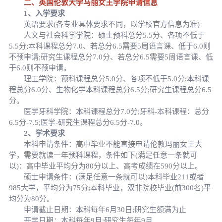
二、英国伦敦大学马丽女王学院申请信息
1、入学要求
英语要求(各专业具体要求不同，以学校官方信息为准)
人文与社会科学学院：硕士预科总分5.5分、各项不低于
5.5分;本科课程总分7.0、若总分6.5需要5周语言课、低于6.0则
不预申请;研究生课程总分7.0分、若总分6.5需要5周语言课、低
于6.0则不预申请。
理工学院：预科课程总分5.0分、各项不低于5.0分;本科课
程总分6.0分、生物化学本科课程总分6.5分;研究生课程总分6.5
分。
医学牙科学院：本科课程总分7.0分;牙科-本科课程：总分
6.5分-7.5;医学-研究生课程总分6.5分-7.0。
2、学术要求
本科申请条件：高中毕业不能直接申请伦敦玛丽女王大
学，需要就读一年预科课程，条件如下(满足任意一条就可
以)：高中毕业平均分为80分以上、高考成绩在590分以上。
硕士申请条件：(满足任意一条就可以)本科毕业211或者
985大学，平均分为75分;本科毕业，双非院校毕业(前300名)平
均分为80分。
申请截止日期：本科每年6月30日;研究生额满为止
开学日期：本科每年9月;研究生每年9月