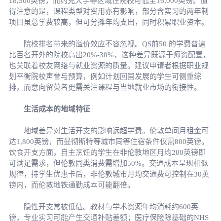
18,500英镑，而约克大学等区域性院校可低至16,000英镑。值
得注意的是，课程类型对费用亦有影响，部分含实习的两年制
项目虽总学费较高，但可分摊年均支出，同时积累职业资本。
院校排名带来的溢价效应不容忽视。QS前50 的学费普遍
比百名开外的院校高出20%-30%，这种差异既源于师资配置，
也关联着校友网络与就业资源的质量。建议申请者根据职业规
划平衡院校声誉与预算，例如计划回国发展的学生可侧重综
排，而意向留英者更需关注课程与当地就业市场的衔接性。
生活成本的地域特征
地域差异对生活开支的影响远超学费。伦敦单间月租金可
达1,800英镑，而曼彻斯特等城市同等住宿条件仅需800英镑。
饮食开支方面，自主烹饪的学生在非伦敦地区月均200英镑即
可满足需求，但伦敦同类消费需增加50%。交通成本呈现相似
规律，持学生优惠卡后，非伦敦城市月均交通费可控制在30英
镑内，而伦敦地铁通勤成本可能翻倍。
隐性开支常被低估。教材与学术资源年均消耗约600英
镑，专业实习可能产生交通补贴差额；医疗保险除基础的NHS