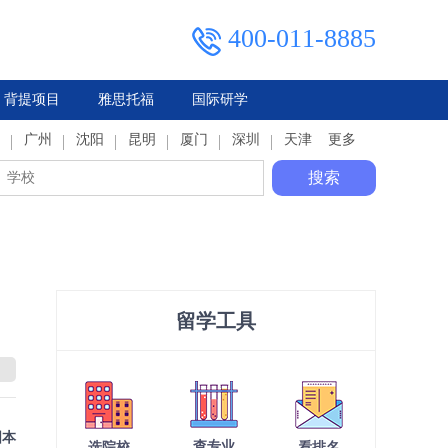
400-011-8885
背提项目
雅思托福
国际研学
典
广州
马来西亚
俄罗斯
沈阳
泰国
昆明
厦门
深圳
天津
更多
搜索
留学工具
国本
查专业
选院校
看排名