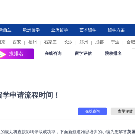
新西兰
欧洲留学
亚洲留学
艺术留学
留学方案
南京
西安
德国
福州
法国
石家庄
中国香港
荷兰
长沙
新加坡
郑州
西班牙
成都
日本
意大利
宁波
韩国
合肥
瑞
搜排名
在线咨询
留学评估
院校排名
留学申请流程时间！
在线咨询
留学评估
的规划将直接影响录取成功率，下面新航道
雅思培训
的小编为您解答
英