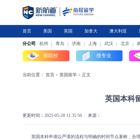
首页
美国
英国
加拿大
澳大利亚
分公司
杭州
研究生
青岛
研究生
本科
济南
上海
高中
本科
武汉
高中
北京
搜院校
搜专业
当前位置：
首页
>
英国留学
>
正文
英国本科
更新时间：2025-05-20 11:35:50
来源：
英国本科申请以严谨的流程与明确的时间节点著称，合理