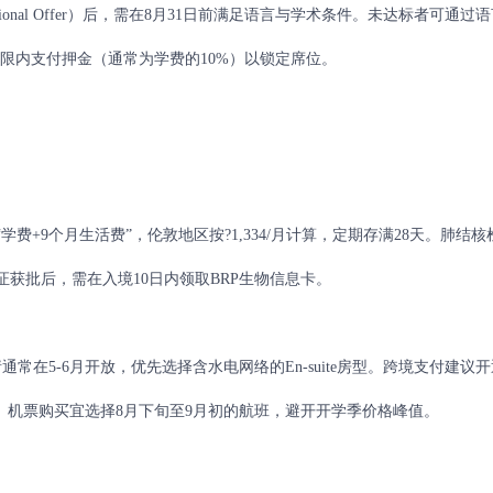
nal Offer）后，需在8月31日前满足语言与学术条件。未达标者可通过
期限内支付押金（通常为学费的10%）以锁定席位。
9个月生活费”，伦敦地区按?1,334/月计算，定期存满28天。肺结核
获批后，需在入境10日内领取BRP生物信息卡。
5-6月开放，优先选择含水电网络的En-suite房型。跨境支付建议开
定期储蓄。机票购买宜选择8月下旬至9月初的航班，避开开学季价格峰值。