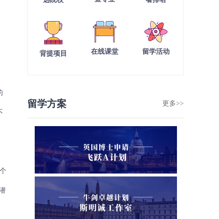
在线课堂
留学活动
背提项目
的
留学方案
更多>>
不
个
潜