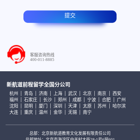
提交
客服咨询热线
400-011-8885
新航道前程留学全国分公司
杭州
青岛
济南
上海
武汉
北京
南京
西安
福州
石家庄
长沙
郑州
成都
宁波
合肥
广州
沈阳
昆明
厦门
深圳
天津
太原
苏州
哈尔滨
大连
重庆
温州
金华
无锡
南宁
总部：北京新航道教育文化发展有限责任公司
总部地址：北京市海淀区中关村大街28-1号6层601