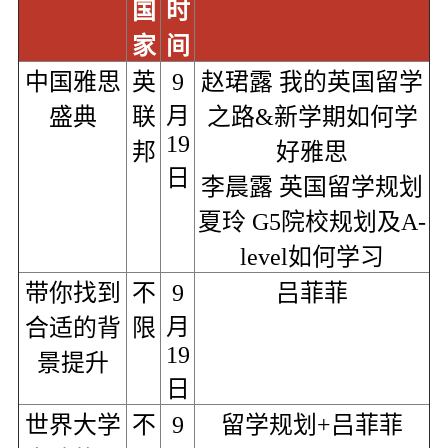
国
时
家
间
中国雅思
英
9
赵珺露 我的英国留学
月
盛典
联
之路&新学期如何学
19
邦
好雅思
日
李晨露 英国留学规划
夏玲 G5院校规划及A-
level如何学习
带你找到
不
9
吕菲菲
月
合适的背
限
19
景提升
日
世界大学
不
9
留学规划+吕菲菲