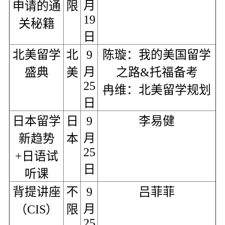
月
申请的通
限
19
关秘籍
日
北美留学
北
9
陈璇：我的美国留学
月
盛典
美
之路&托福备考
25
冉维：北美留学规划
日
日本留学
日
9
李易健
月
新趋势
本
25
+日语试
日
听课
背提讲座
不
9
吕菲菲
月
（CIS）
限
25