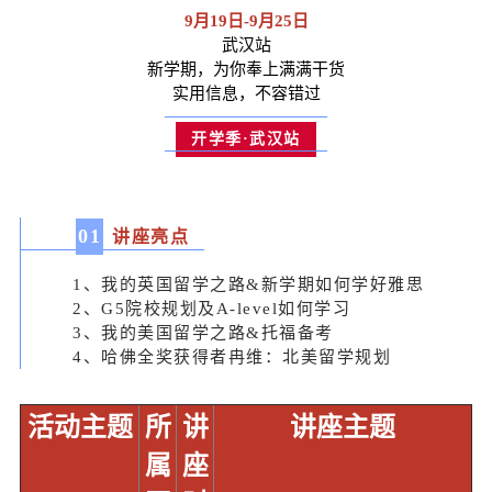
9月19日-9月25日
武汉站
新学期，为你奉上满满干货
实用信息，不容错过
开学季·武汉站
0
1
讲座亮点
1、我的英国留学之路&新学期如何学好雅思
2、G5院校规划及A-level如何学习
3、我的美国留学之路&托福备考
4、哈佛全奖获得者冉维：北美留学规划
活动主题
所
讲
讲座主题
属
座