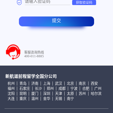
获取验证码
提交
客服咨询热线
400-011-8885
新航道前程留学全国分公司
杭州
青岛
济南
上海
武汉
北京
南京
西安
福州
石家庄
长沙
郑州
成都
宁波
合肥
广州
沈阳
昆明
厦门
深圳
天津
太原
苏州
哈尔滨
大连
重庆
温州
金华
无锡
南宁