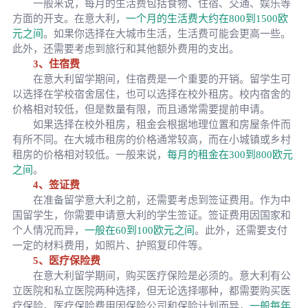
一般来说，每月的生活费包括食物、住宿、交通、娱乐等
方面的开支。在意大利，
一个月的生活费大约在800到1500欧
元之间
。如果你选择在大城市生活，生活费可能会更高一些。
此外，还需要考虑到旅行和其他额外费用的支出。
3、住宿费
在意大利留学期间，住宿费是一个重要的开销。留学生可
以选择在学校宿舍居住，也可以选择在校外租房。校内宿舍的
价格相对较低，但是数量有限，而且通常需要提前申请。
如果选择在校外租房，租金会根据地理位置和房屋条件而
有所不同。在大城市租房的价格通常较高，而在小城镇或乡村
租房的价格相对较低。一般来说，
每月的租金在300到800欧元
之间
。
4、签证费
在准备留学意大利之前，还需要考虑到签证费用。作为中
国留学生，你需要申请意大利的学生签证。签证费用因国家和
个人情况而异，
一般在60到100欧元之间
。此外，还需要支付
一定的材料费用，如照片、护照复印件等。
5、医疗保险费
在意大利留学期间，购买医疗保险是必须的。意大利有公
立医院和私立医院两种选择，但无论选择哪种，都需要购买医
疗保险。医疗保险费用因保险公司和保险计划而异，
一般每年