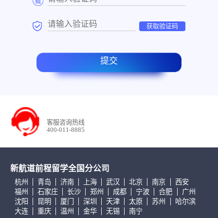
获取验证码
提交
客服咨询热线
400-011-8885
新航道前程留学全国分公司
杭州
青岛
济南
上海
武汉
北京
南京
西安
福州
石家庄
长沙
郑州
成都
宁波
合肥
广州
沈阳
昆明
厦门
深圳
天津
太原
苏州
哈尔滨
大连
重庆
温州
金华
无锡
南宁