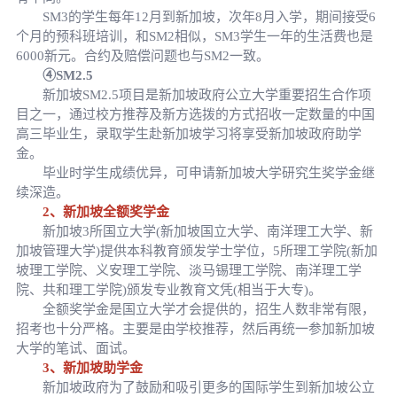
SM3的学生每年12月到新加坡，次年8月入学，期间接受6
个月的预科班培训，和SM2相似，SM3学生一年的生活费也是
6000新元。合约及赔偿问题也与SM2一致。
④SM2.5
新加坡SM2.5项目是新加坡政府公立大学重要招生合作项
目之一，通过校方推荐及新方选拨的方式招收一定数量的中国
高三毕业生，录取学生赴新加坡学习将享受新加坡政府助学
金。
毕业时学生成绩优异，可申请新加坡大学研究生奖学金继
续深造。
2、新加坡全额奖学金
新加坡3所国立大学(新加坡国立大学、南洋理工大学、新
加坡管理大学)提供本科教育颁发学士学位，5所理工学院(新加
坡理工学院、义安理工学院、淡马锡理工学院、南洋理工学
院、共和理工学院)颁发专业教育文凭(相当于大专)。
全额奖学金是国立大学才会提供的，招生人数非常有限，
招考也十分严格。主要是由学校推荐，然后再统一参加新加坡
大学的笔试、面试。
3、新加坡助学金
新加坡政府为了鼓励和吸引更多的国际学生到新加坡公立