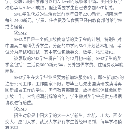
学。英联邦的国家都可以用A-level的成绩来申请。美国多数学
校也承认A-level成绩，但还需要学生自己去参加SAT考试。
SM1学生获发的生活费是前两年每年2200新元，初院两年
每年2400新元，学费、住宿费及伙食费已经由教育部付给学校
或者宿舍。
②SM2
SM2项目是一个新加坡教育部的奖学金的计划，特别针对
中国高二理科优秀学生。分配的中学同SM1计划基本相同。考
试分为笔试和面试。其中笔试包括英文，数学，物理及IQ。
被录取的SM2学生将在当年的12月初来新。SM2学生的奖
学金包括：生活费6000新元/年，另外提供学费、住宿费及早晚
两餐。
SM2学生在大学毕业后要为新加坡服务6年，即在新加坡的
注册公司工作，工作国家不限。想毕业后先出国读研或读博再
回新加坡工作的学生，需与教育部商量，放押金以保证会回新
加坡工作。合约期满前解除合约，学生需对奖学金提供方根据
协议进行赔偿。
③SM3
招生对象是中国大学的大一入学新生，北航、川大、西安
交大、厦门大学、武汉大学都有学生曾经申请到，每年学校稍
有不同。