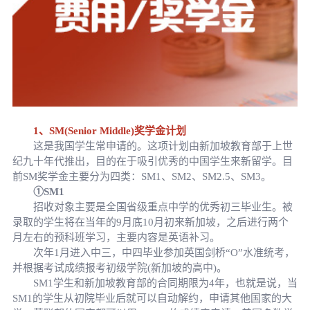
1、SM(Senior Middle)奖学金计划
这是我国学生常申请的。这项计划由新加坡教育部于上世
纪九十年代推出，目的在于吸引优秀的中国学生来新留学。目
前SM奖学金主要分为四类：SM1、SM2、SM2.5、SM3。
①SM1
招收对象主要是全国省级重点中学的优秀初三毕业生。被
录取的学生将在当年的9月底10月初来新加坡，之后进行两个
月左右的预科班学习，主要内容是英语补习。
次年1月进入中三，中四毕业参加英国剑桥“O”水准统考，
并根据考试成绩报考初级学院(新加坡的高中)。
SM1学生和新加坡教育部的合同期限为4年，也就是说，当
SM1的学生从初院毕业后就可以自动解约，申请其他国家的大