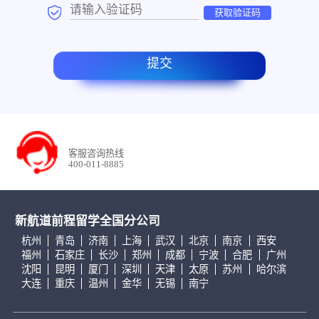
获取验证码
提交
客服咨询热线
400-011-8885
新航道前程留学全国分公司
杭州
青岛
济南
上海
武汉
北京
南京
西安
福州
石家庄
长沙
郑州
成都
宁波
合肥
广州
沈阳
昆明
厦门
深圳
天津
太原
苏州
哈尔滨
大连
重庆
温州
金华
无锡
南宁