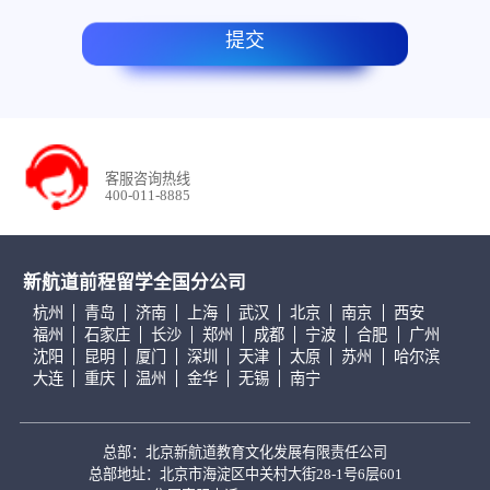
提交
客服咨询热线
400-011-8885
新航道前程留学全国分公司
杭州
青岛
济南
上海
武汉
北京
南京
西安
福州
石家庄
长沙
郑州
成都
宁波
合肥
广州
沈阳
昆明
厦门
深圳
天津
太原
苏州
哈尔滨
大连
重庆
温州
金华
无锡
南宁
总部：北京新航道教育文化发展有限责任公司
总部地址：北京市海淀区中关村大街28-1号6层601